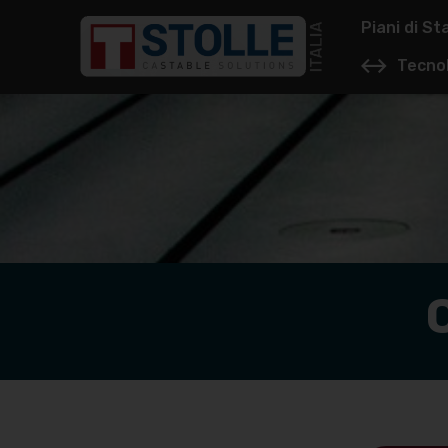
Piani di St
Tecno