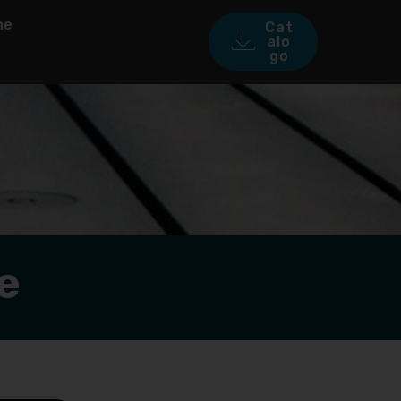
ne
Cat
alo
go
e